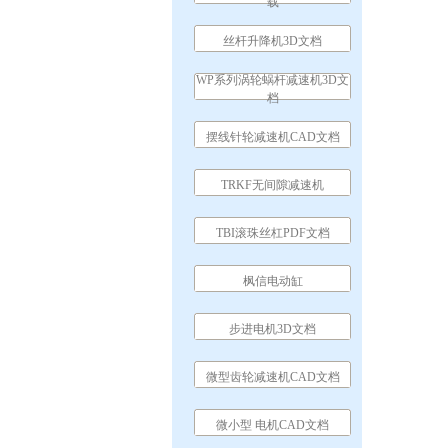
载
丝杆升降机3D文档
WP系列涡轮蜗杆减速机3D文
档
摆线针轮减速机CAD文档
TRKF无间隙减速机
TBI滚珠丝杠PDF文档
枫信电动缸
步进电机3D文档
微型齿轮减速机CAD文档
微小型 电机CAD文档