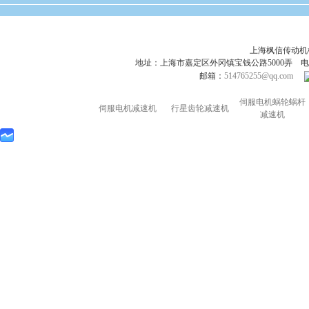
上海枫信传动
地址：上海市嘉定区外冈镇宝钱公路5000弄 电话：021-695
邮箱：
514765255@qq.com
伺服电机蜗轮蜗杆
伺服电机减速机
行星齿轮减速机
减速机