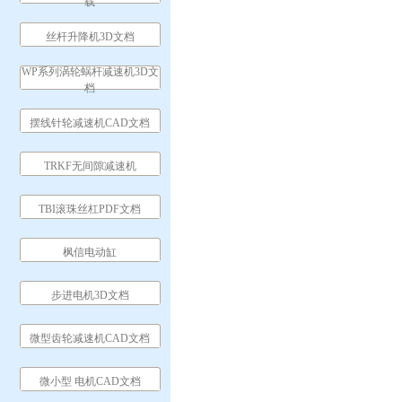
载
丝杆升降机3D文档
WP系列涡轮蜗杆减速机3D文
档
摆线针轮减速机CAD文档
TRKF无间隙减速机
TBI滚珠丝杠PDF文档
枫信电动缸
步进电机3D文档
微型齿轮减速机CAD文档
微小型 电机CAD文档