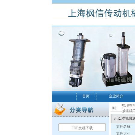
首页
企业简介
您现在的
减速机C
S..R..涡轮
文件名称:
PDF文档下载
文件大小: