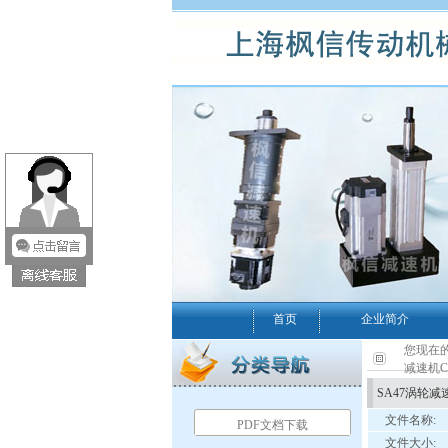
首页
企业简介
您现在的
减速机C
SA47涡轮减
文件名称:
PDF文档下载
文件大小: