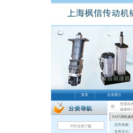
首页
企业简介
您现在的
减速机C
SA67涡轮减
文件名称:
PDF文档下载
文件大小: