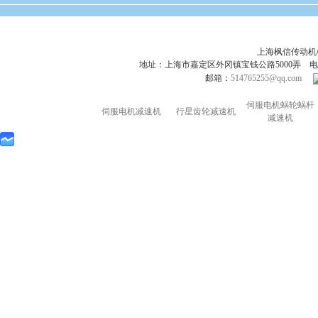
上海枫信传动
地址：上海市嘉定区外冈镇宝钱公路5000弄 电话：021-695
邮箱：
514765255@qq.com
伺服电机蜗轮蜗杆
伺服电机减速机
行星齿轮减速机
减速机