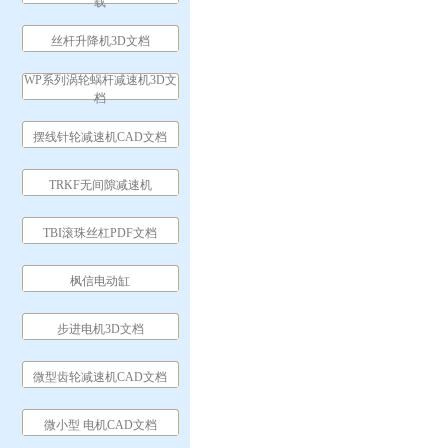
载
丝杆升降机3D文档
WP系列涡轮蜗杆减速机3D文
档
摆线针轮减速机CAD文档
TRKF无间隙减速机
TBI滚珠丝杠PDF文档
枫信电动缸
步进电机3D文档
微型齿轮减速机CAD文档
微小型 电机CAD文档