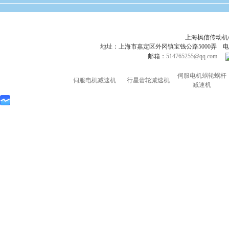
上海枫信传动
地址：上海市嘉定区外冈镇宝钱公路5000弄 电话：021-695
邮箱：
514765255@qq.com
伺服电机蜗轮蜗杆
伺服电机减速机
行星齿轮减速机
减速机