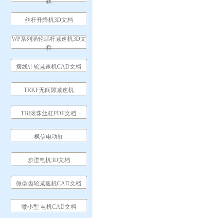
载
丝杆升降机3D文档
WP系列涡轮蜗杆减速机3D文
档
摆线针轮减速机CAD文档
TRKF无间隙减速机
TBI滚珠丝杠PDF文档
枫信电动缸
步进电机3D文档
微型齿轮减速机CAD文档
微小型 电机CAD文档