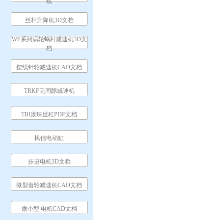
载
丝杆升降机3D文档
WP系列涡轮蜗杆减速机3D文
档
摆线针轮减速机CAD文档
TRKF无间隙减速机
TBI滚珠丝杠PDF文档
枫信电动缸
步进电机3D文档
微型齿轮减速机CAD文档
微小型 电机CAD文档