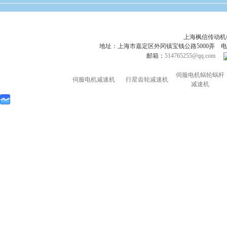
上海枫信传动
地址：上海市嘉定区外冈镇宝钱公路5000弄 电话：021-695
邮箱：
514765255@qq.com
伺服电机蜗轮蜗杆
伺服电机减速机
行星齿轮减速机
减速机