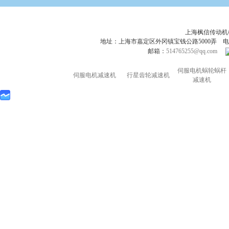
上海枫信传动
地址：上海市嘉定区外冈镇宝钱公路5000弄 电话：021-695
邮箱：
514765255@qq.com
伺服电机蜗轮蜗杆
伺服电机减速机
行星齿轮减速机
减速机