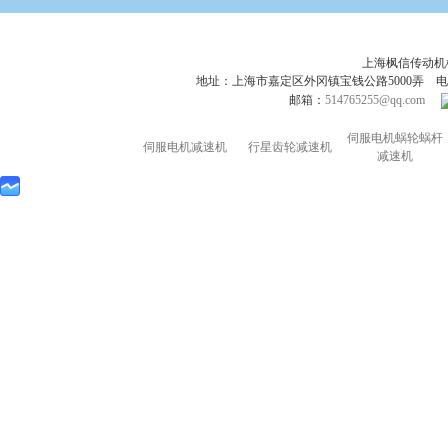
上海枫信传动
地址：上海市嘉定区外冈镇宝钱公路5000弄 电话：021-695
邮箱：
514765255@qq.com
伺服电机蜗轮蜗杆
伺服电机减速机
行星齿轮减速机
减速机