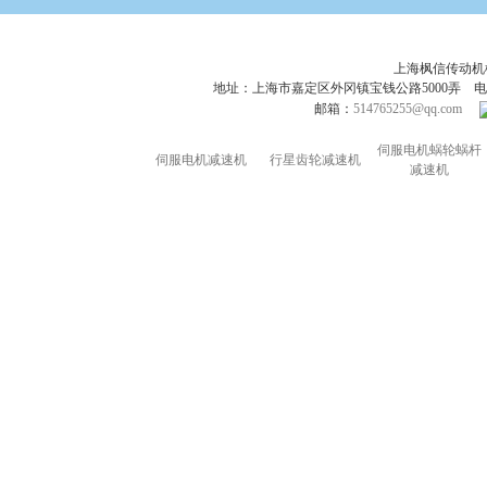
上海枫信传动
地址：上海市嘉定区外冈镇宝钱公路5000弄 电话：021-695
邮箱：
514765255@qq.com
伺服电机蜗轮蜗杆
伺服电机减速机
行星齿轮减速机
减速机