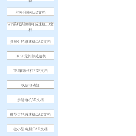
载
丝杆升降机3D文档
WP系列涡轮蜗杆减速机3D文
档
摆线针轮减速机CAD文档
TRKF无间隙减速机
TBI滚珠丝杠PDF文档
枫信电动缸
步进电机3D文档
微型齿轮减速机CAD文档
微小型 电机CAD文档