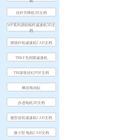
载
丝杆升降机3D文档
WP系列涡轮蜗杆减速机3D文
档
摆线针轮减速机CAD文档
TRKF无间隙减速机
TBI滚珠丝杠PDF文档
枫信电动缸
步进电机3D文档
微型齿轮减速机CAD文档
微小型 电机CAD文档