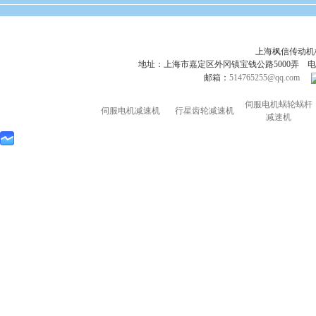
上海枫信传动
地址：上海市嘉定区外冈镇宝钱公路5000弄 电话：021-695
邮箱：
514765255@qq.com
伺服电机蜗轮蜗杆
伺服电机减速机
行星齿轮减速机
减速机