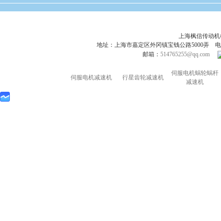
上海枫信传动
地址：上海市嘉定区外冈镇宝钱公路5000弄 电话：021-695
邮箱：
514765255@qq.com
伺服电机蜗轮蜗杆
伺服电机减速机
行星齿轮减速机
减速机