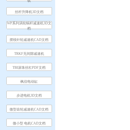
载
丝杆升降机3D文档
WP系列涡轮蜗杆减速机3D文
档
摆线针轮减速机CAD文档
TRKF无间隙减速机
TBI滚珠丝杠PDF文档
枫信电动缸
步进电机3D文档
微型齿轮减速机CAD文档
微小型 电机CAD文档