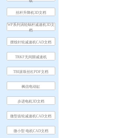
载
丝杆升降机3D文档
WP系列涡轮蜗杆减速机3D文
档
摆线针轮减速机CAD文档
TRKF无间隙减速机
TBI滚珠丝杠PDF文档
枫信电动缸
步进电机3D文档
微型齿轮减速机CAD文档
微小型 电机CAD文档