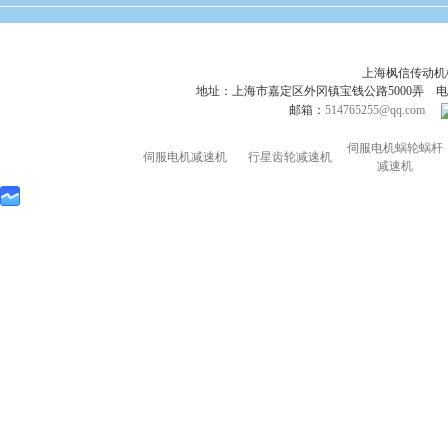
上海枫信传动
地址：上海市嘉定区外冈镇宝钱公路5000弄 电话：021-695
邮箱：
514765255@qq.com
伺服电机蜗轮蜗杆
伺服电机减速机
行星齿轮减速机
减速机