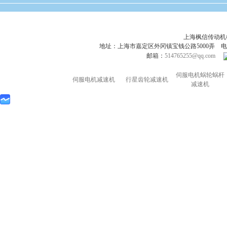
上海枫信传动
地址：上海市嘉定区外冈镇宝钱公路5000弄 电话：021-695
邮箱：
514765255@qq.com
伺服电机蜗轮蜗杆
伺服电机减速机
行星齿轮减速机
减速机