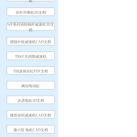
载
丝杆升降机3D文档
WP系列涡轮蜗杆减速机3D文
档
摆线针轮减速机CAD文档
TRKF无间隙减速机
TBI滚珠丝杠PDF文档
枫信电动缸
步进电机3D文档
微型齿轮减速机CAD文档
微小型 电机CAD文档