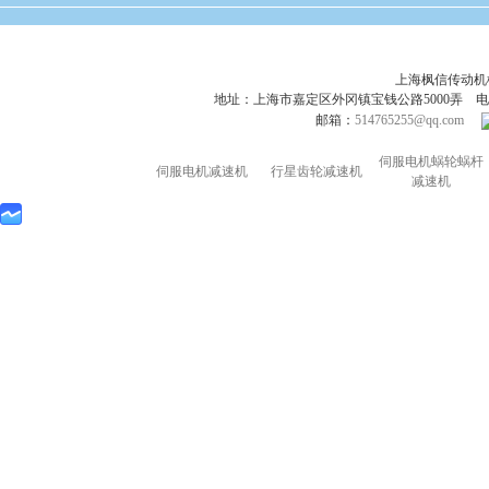
上海枫信传动
地址：上海市嘉定区外冈镇宝钱公路5000弄 电话：021-695
邮箱：
514765255@qq.com
伺服电机蜗轮蜗杆
伺服电机减速机
行星齿轮减速机
减速机