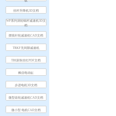
载
丝杆升降机3D文档
WP系列涡轮蜗杆减速机3D文
档
摆线针轮减速机CAD文档
TRKF无间隙减速机
TBI滚珠丝杠PDF文档
枫信电动缸
步进电机3D文档
微型齿轮减速机CAD文档
微小型 电机CAD文档