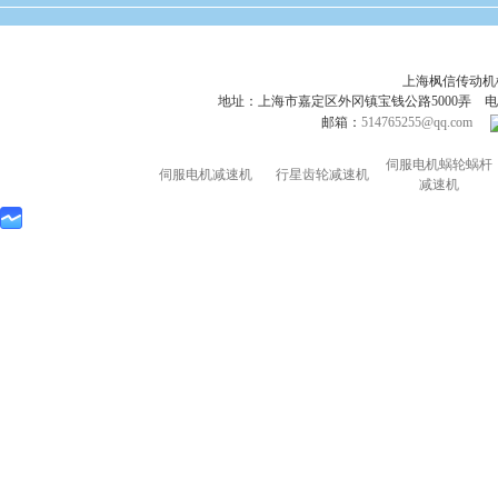
上海枫信传动
地址：上海市嘉定区外冈镇宝钱公路5000弄 电话：021-695
邮箱：
514765255@qq.com
伺服电机蜗轮蜗杆
伺服电机减速机
行星齿轮减速机
减速机