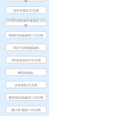
载
丝杆升降机3D文档
WP系列涡轮蜗杆减速机3D文
档
摆线针轮减速机CAD文档
TRKF无间隙减速机
TBI滚珠丝杠PDF文档
枫信电动缸
步进电机3D文档
微型齿轮减速机CAD文档
微小型 电机CAD文档